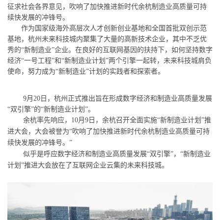
征求社会各界意见，吹响了加快推进新时代余杭制造业高质量可持
续快发展的冲锋号。
作为国家级海外高层次人才创新创业基地和全国首批双创示范
基地，杭州未来科技城内聚集了大量的高新技术企业，其中不乏优
秀的“新制造业”企业。在良好的互联网基因的扶持下，如何坚持数字
经济“一号工程”和“新制造业计划”两个引擎一起转，未来科技城肩负
使命，努力成为“新制造业”计划的实践者和探索者。
9
月
20
日，杭州正式推出旨在形成数字经济和制造业高质量发展
“
双引擎
”
的
“
新制造业计划
”
。
余杭率先响应，
10
月
9
日，余杭召开全面实施
“
新制造业计划
”
推
进大会，大会被誉为
“
吹响了加快推进新时代余杭制造业高质量可持
续快发展的冲锋号。
”
似乎是呼应数字经济和制造业高质量发展
“
双引擎
”
，
“
新制造业
计划
”
推进大会放在了互联网企业云集的未来科技城。