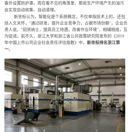
备外设置防护罩。而在看不见的角落里，那些生产环境产生的油污
会实现自动收集、自动清理。
新坐标认为，智能化是个系统概念，不仅单指技术上的，还包
括人文关怀，
“
通过研发，提升企业竞争力，占据市场份额
”
，企业负
责人说，
“
招贤纳士，提高员工待遇，改善作业环境
”
，相辅相成，互
为促进。前不久，浙江大学和浙江省公共政策研究院发布的《
2019
年中国上市公司企业社会责任评估指数》中，
新坐标排名浙江第
一
。