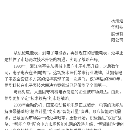
杭州炬
华科技
股份有
限公司
从机械电能表，到电子电能表，再到现在的智能电表，炬华正
是抓住了市场两次技术升级的机遇，实现了战略布局。
1998
年，浙江省率先从机械电表向电子电表升级，之后数年
间，电子电表在全国推广。这场技术迭代带来行业洗牌，让拥有电
子电表全套技术方案的炬华实现了第一次腾飞，仅
3
年后的
2003
年，
炬华科技在电子表技术解决方案领域已经做到了全国第一。
与此对应，大量固守机械电表制造的企业被市场淘汰。由此，
炬华更加坚定
“
技术领先
”
的市场战略。
2008
年金融危机，国家推动智能电网正式起步，电表的功能从
解决最基础的
“
精准计量
”
向实现
“
智能计量
”
演进。顺应智能时代需
求，已是国内市场第一的炬华归零，重新开始，积极推进
“
双智
”
战
略，
“
智能产品
”
配合电力市场智能电网的改造升级，
“
智能制造
”
助推