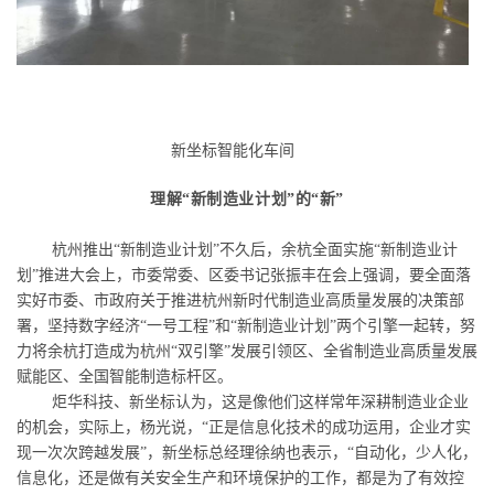
新坐标智能化车间
理解
“
新制造业计划
”
的
“
新
”
杭州推出
“
新制造业计划
”
不久后，余杭全面实施
“
新制造业计
划
”
推进大会上，市委常委、区委书记张振丰在会上强调，要全面落
实好市委、市政府关于推进杭州新时代制造业高质量发展的决策部
署，坚持数字经济
“
一号工程
”
和
“
新制造业计划
”
两个引擎一起转，努
力将余杭打造成为杭州
“
双引擎
”
发展引领区、全省制造业高质量发展
赋能区、全国智能制造标杆区。
炬华科技、新坐标认为，这是像他们这样常年深耕制造业企业
的机会，实际上，杨光说，
“
正是信息化技术的成功运用，企业才实
现一次次跨越发展
”
，新坐标总经理徐纳也表示，
“
自动化，少人化，
信息化，还是做有关安全生产和环境保护的工作，都是为了有效控