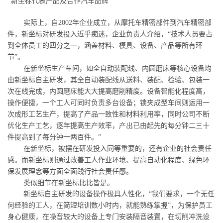
新坐标代表产品及合作汽车品牌
实际上，自
2002
年企业成立，从摩托车精密部件到汽车精密部
件，新坐标对研发投入近乎痴迷，企业负责人介绍，
“
技术人员要占
到全体员工的四分之一，涵盖材料、模具、设备、产品等所有环
节
”
。
在新坐标生产车间，如全自动装配线、内圆磨床等核心设备均
由新坐标自主研发，其全自动装配线从送料、装配、检验、包装一
次在线完成，内圆磨床能大大提高磨削精度。设备智能化程度高，
操作便捷，一个工人可同时负责多台设备；锁夹成型车间则运用一
次成形工艺生产，提高了产品一致性和材料利用率，同时公司不断
优化生产工艺，逐年提高生产效率，产出已由起先的每分钟二三十
件提高到了每分钟一两百件。
”
在新坐标，被摆在研发投入同等重要的，还有企业的社会责任
感。而新坐标则通过改善工人作业环境、提高自动化程度、绿色环
保发展理念等方面全面践行社会责任感。
类似细节在新坐标比比皆是。
新坐标自主研发的设备操作极具人性化，
“
我们要求，一个无任
何经验的工人，在简短培训数小时内，就能熟练掌握
”
，为保护员工
身心健康，在噪音较大的设备上专门安装隔音装置，在切削冲洗设