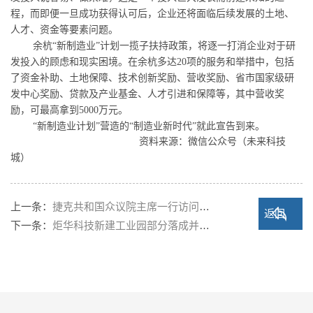
程，而即便一旦成功获得认可后，企业还将面临后续发展的土地、
人才、资金等要素问题。
余杭
“
新制造业
”
计划一揽子扶持政策，将逐一打消企业对于研
发投入的顾虑和现实困境。在余杭多达
20
项的服务和举措中，包括
了资金补助、土地保障、技术创新奖励、营收奖励、省市国家级研
发中心奖励、贷款及产业基金、人才引进和保障等，其中营收奖
励，可最高拿到
5000
万元。
“
新制造业计划
”
营造的
“
制造业新时代
”
就此宣告到来。
资料来源：微信公众号（未来科技
城）
上一条：
捷克共和国众议院主席一行访问炬…
返回
下一条：
炬华科技新建工业园部分落成并启…