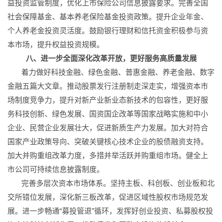
益投资监管制度，优化上市保险公司信息披露要求。完善全国
社会保障基金、基本养老保险基金投资政策。提升企业年金、
个人养老金投资灵活度。鼓励银行理财和信托资金积极参与资
本市场，提升权益投资规模。
八、进一步全面深化改革开放，更好服务高质量发展
着力做好科技金融、绿色金融、普惠金融、养老金融、数字
金融五篇大文章。推动股票发行注册制走深走实，增强资本市
场制度竞争力，提升对新产业新业态新技术的包容性，更好服
务科技创新、绿色发展、国资国企改革等国家战略实施和中小
企业、民营企业发展壮大，促进新质生产力发展。加大对符合
国家产业政策导向、突破关键核心技术企业的股债融资支持。
加大并购重组改革力度，多措并举活跃并购重组市场。健全上
市公司可持续信息披露制度。
完善多层次资本市场体系。坚持主板、科创板、创业板和北
交所错位发展，深化新三板改革，促进区域性股权市场规范发
展。进一步畅通“募投管退”循环，发挥好创业投资、私募股权投