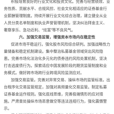
积极培育良好的行业文化和投资文化。完善与经营绩效、业
务性质、贡献水平、合规风控、社会文化相适应的证券基金行
业薪酬管理制度。持续开展行业文化综合治理，建立健全从业
人员分类名单制度和执业声誉管理机制，坚决纠治拜金主义、
奢靡享乐、急功近利、“炫富”等不良风气。
六、加强交易监管，增强资本市场内在稳定性
促进市场平稳运行。强化股市风险综合研判。加强战略性力
量储备和稳定机制建设。集中整治私募基金领域突出风险隐
患。完善市场化法治化多元化的债券违约风险处置机制，坚决
打击逃废债行为。探索适应中国发展阶段的期货监管制度和业
务模式。做好跨市场跨行业跨境风险监测应对。
加强交易监管。完善对异常交易、操纵市场的监管标准。出
台程序化交易监管规定，加强对高频量化交易监管。制定私募
证券基金运作规则。强化底线思维，完善极端情形的应对措
施。严肃查处操纵市场恶意做空等违法违规行为，强化震慑警
示。