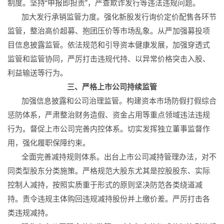
制度。坚持“申报即担责”，严查欺诈发行等违法违规问题。
加大发行承销监管力度。强化新股发行询价定价配售各环节
监管，整治高价超募、抱团压价等市场乱象。从严加强募投项
目信息披露监管。依法规范和引导资本健康发展，加强穿透式
监管和监管协同，严厉打击违规代持、以异常价格突击入股、
利益输送等行为。
三、严格上市公司持续监管
加强信息披露和公司治理监管。构建资本市场防假打假综合
惩防体系，严肃整治财务造假、资金占用等重点领域违法违规
行为。督促上市公司完善内控体系。切实发挥独立董事监督作
用，强化履职保障约束。
全面完善减持规则体系。出台上市公司减持管理办法，对不
同类型股东分类施策。严格规范大股东尤其是控股股东、实际
控制人减持，按照实质重于形式的原则坚决防范各类绕道减
持。责令违规主体购回违规减持股份并上缴价差。严厉打击各
类违规减持。