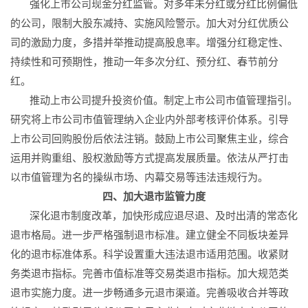
强化上市公司现金分红监管。对多年未分红或分红比例偏低
的公司，限制大股东减持、实施风险警示。加大对分红优质公
司的激励力度，多措并举推动提高股息率。增强分红稳定性、
持续性和可预期性，推动一年多次分红、预分红、春节前分
红。
推动上市公司提升投资价值。制定上市公司市值管理指引。
研究将上市公司市值管理纳入企业内外部考核评价体系。引导
上市公司回购股份后依法注销。鼓励上市公司聚焦主业，综合
运用并购重组、股权激励等方式提高发展质量。依法从严打击
以市值管理为名的操纵市场、内幕交易等违法违规行为。
四、加大退市监管力度
深化退市制度改革，加快形成应退尽退、及时出清的常态化
退市格局。进一步严格强制退市标准。建立健全不同板块差异
化的退市标准体系。科学设置重大违法退市适用范围。收紧财
务类退市指标。完善市值标准等交易类退市指标。加大规范类
退市实施力度。进一步畅通多元退市渠道。完善吸收合并等政