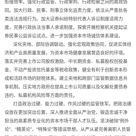
衔接效率。强化行政监管、行政审判、行政检察之间的高效协
同。加大行政、民事、刑事立体化追责力度，依法从严查处各
类违法违规行为。加大证券纠纷特别代表人诉讼制度适用力
度，完善行政执法当事人承诺制度。探索开展检察机关提起证
券民事公益诉讼试点。进一步加强资本市场诚信体系建设。
深化央地、部际协调联动。强化宏观政策协同，促进实体经
济和产业高质量发展，为资本市场健康发展营造良好的环境。
落实并完善上市公司股权激励、中长期资金、私募股权创投基
金、不动产投资信托基金等税收政策，健全有利于创新资本形
成和活跃市场的财税体系。建立央地和跨部门监管数据信息共
享机制。压实地方政府在提高上市公司质量以及化解处置债券
违约、私募机构风险等方面的责任。
打造政治过硬、能力过硬、作风过硬的监管铁军。把政治建
设放在更加突出位置，深入推进全面从严治党，锻造忠诚干净
担当的高素质专业化的资本市场干部人才队伍。坚决破除“例外
论”、“精英论”、“特殊论”等错误思想。从严从紧完善离职人员管