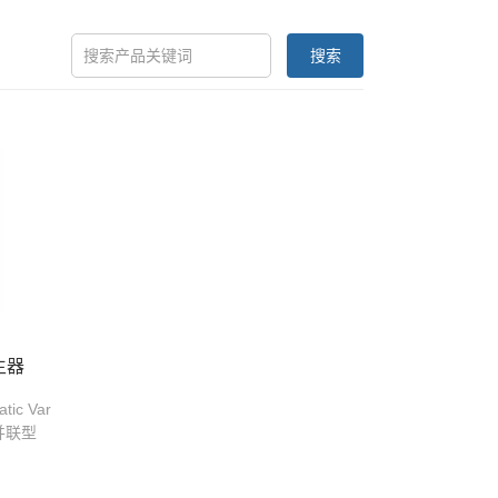
搜索
生器
c Var
为并联型